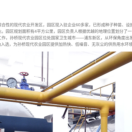
性的现代农业开发区，园区现入驻企业60多家，已形成种子种苗、设
业。园区规划面积有4平方公里，园区负责人根据优越的地理位置划分了
工作，孙桥现代农业园区位处国家卫生城市——浦东新区，从环保角度出
功入选，为孙桥现代农业园区提供加热快、低噪音、无灰尘的供热用水环